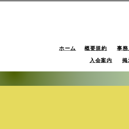
ホーム
概要規約
事務
入会案内
掲