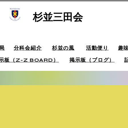
杉並三田会
局
分科会紹介
杉並の風
活動便り
趣
示板（Z-Z BOARD）
掲示板（ブログ）