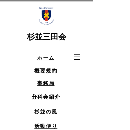
杉並三田会
ホーム
概要規約
事務局
分科会紹介
杉並の風
活動便り